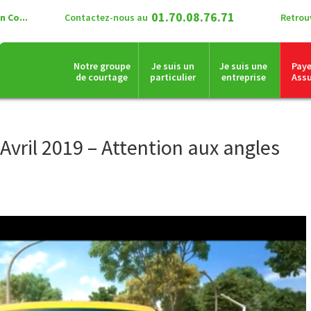
01.70.08.76.71
 Co...
Contactez-nous au
Retrou
Notre groupe
Je suis un
Je suis une
Pay
de courtage
particulier
entreprise
Ass
Avril 2019 – Attention aux angles