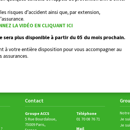
 les risques d’accident ainsi que, par extension,
’assurance.
NNEZ LA VIDÉO EN CLIQUANT ICI
 sera plus disponible à partir du 05 du mois prochain.
t à votre entière disposition pour vous accompagner au
s assurances.
Contact
Gro
Notre
Groupe ACCS
Téléphone
5 Rue Bourdaloue,
01 70 08 76 71
Je sui
75009 Paris,
Je su
 ?
Mail
France